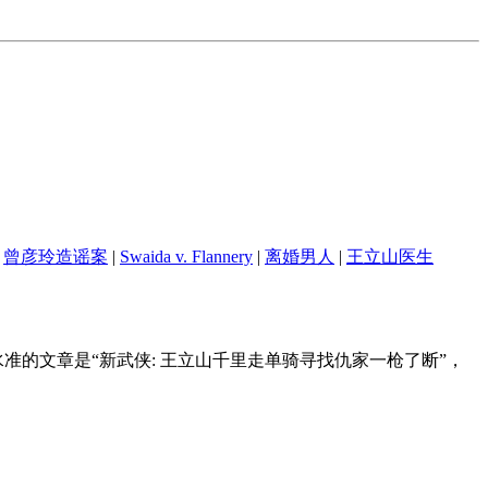
曾彦玲造谣案
|
Swaida v. Flannery
|
离婚男人
|
王立山医生
最有金庸水准的文章是“新武侠: 王立山千里走单骑寻找仇家一枪了断”，