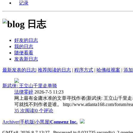
记录
日志
好友的日志
我的日志
随便看看
发表新日志
最新发表的日志
|
推荐阅读的日志
|
程序方式
|
哈佛歧视案
|
添加
新武侠: 王立山千里走单骑
法律零碎
2026-7-5 11:23
网上最有金庸水准的文章寻找作者(新武侠: 王立山千里走单骑) 
可就找不到作者是谁。 http://www.atlanta168.com/forum/re
35 次阅读
|
0
个评论
Archiver
|
手机版
|
小黑屋
|
Comsenz Inc.
GMT+8, 2026-8-7 13:27
, Processed in 0.021735 second(s), 2 queries