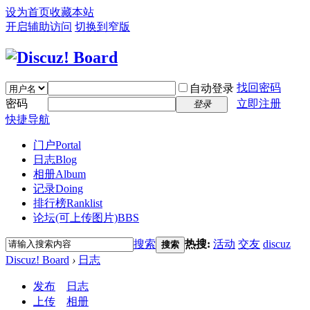
设为首页
收藏本站
开启辅助访问
切换到窄版
找回密码
自动登录
密码
立即注册
登录
快捷导航
门户
Portal
日志
Blog
相册
Album
记录
Doing
排行榜
Ranklist
论坛(可上传图片)
BBS
搜索
热搜:
活动
交友
discuz
搜索
Discuz! Board
›
日志
发布
日志
上传
相册