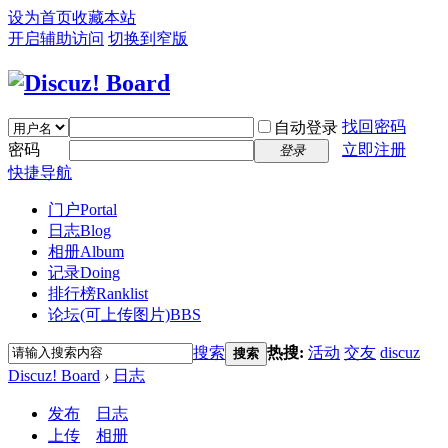
设为首页
收藏本站
开启辅助访问
切换到窄版
找回密码
自动登录
密码
立即注册
登录
快捷导航
门户
Portal
日志
Blog
相册
Album
记录
Doing
排行榜
Ranklist
论坛(可上传图片)
BBS
搜索
热搜:
活动
交友
discuz
搜索
Discuz! Board
›
日志
发布
日志
上传
相册