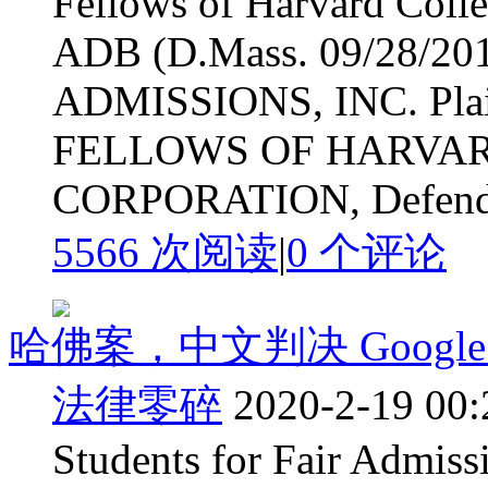
Fellows of Harvard Colle
ADB (D.Mass. 09/28/2
ADMISSIONS, INC. Plai
FELLOWS OF HARVA
CORPORATION, Defendant
5566 次阅读
|
0
个评论
哈佛案，中文判决 Google Tr
法律零碎
2020-2-19 00:
Students for Fair Admissi