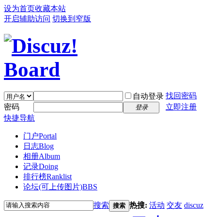
设为首页
收藏本站
开启辅助访问
切换到窄版
找回密码
自动登录
密码
立即注册
登录
快捷导航
门户
Portal
日志
Blog
相册
Album
记录
Doing
排行榜
Ranklist
论坛(可上传图片)
BBS
搜索
热搜:
活动
交友
discuz
搜索