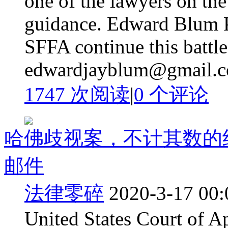
one of the lawyers on th
guidance. Edward Blum P
SFFA continue this battl
edwardjayblum@gmail.co
1747 次阅读
|
0
个评论
哈佛歧视案，不计其数的
邮件
法律零碎
2020-3-17 00:
United States Court of Ap