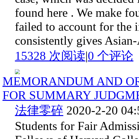
found here . We make fou
failed to account for the 
consistently gives Asian-
15328 次阅读
|
0
个评论
MEMORANDUM AND OR
FOR SUMMARY JUDGM
法律零碎
2020-2-20 04:
Students for Fair Admissi