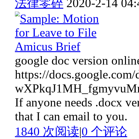
法律零碎
2020-2-14 04:
google doc version onlin
https://docs.google.co
wXPkqJ1MH_fgmyvuM
If anyone needs .docx ver
that I can email to you.
1840 次阅读
|
0
个评论