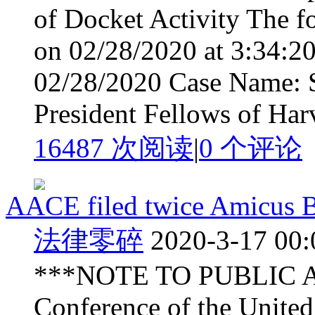
of Docket Activity The f
on 02/28/2020 at 3:34:2
02/28/2020 Case Name: S
President Fellows of Har
16487 次阅读
|
0
个评论
AACE filed twice Amicus Br
法律零碎
2020-3-17 00:
***NOTE TO PUBLIC A
Conference of the United 