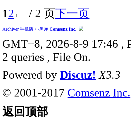
1
2
/ 2 页
下一页
Archiver
|
手机版
|
小黑屋
|
Comsenz Inc.
GMT+8, 2026-8-9 17:46
, 
2 queries , File On.
Powered by
Discuz!
X3.3
© 2001-2017
Comsenz Inc.
返回顶部