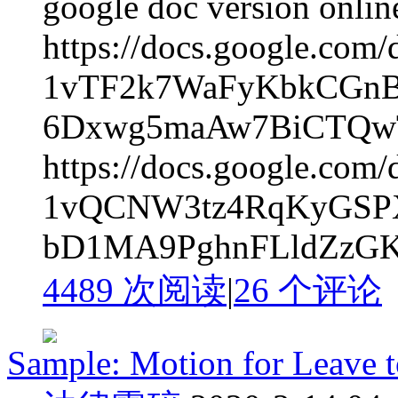
google doc version onlin
https://docs.google.com
1vTF2k7WaFyKbkCGn
6Dxwg5maAw7BiCTQwT
https://docs.google.com
1vQCNW3tz4RqKyGSPX
bD1MA9PghnFLldZzGK
4489 次阅读
|
26
个评论
Sample: Motion for Leave t