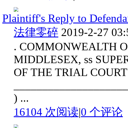
Plaintiff's Reply to Defend
法律零碎
2019-2-27 03:
. COMMONWEALTH O
MIDDLESEX, ss SUP
OF THE TRIAL COURT
______________________
) ...
16104 次阅读
|
0
个评论