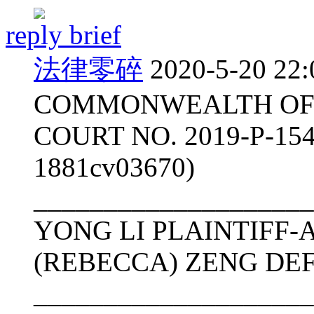
reply brief
法律零碎
2020-5-20 22:
COMMONWEALTH OF 
COURT NO. 2019-P-154
1881cv03670)
____________________
YONG LI PLAINTIFF-
(REBECCA) ZENG DE
____________________ 