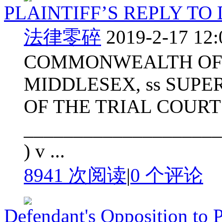
PLAINTIFF’S REPLY TO
法律零碎
2019-2-17 12:
COMMONWEALTH OF
MIDDLESEX, ss SUP
OF THE TRIAL COURT
______________________
) v ...
8941 次阅读
|
0
个评论
Defendant's Opposition to P