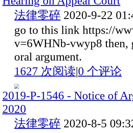
Hearing on Appeal Court
法律零碎
2020-9-22 01:
go to this link https://
v=6WHNb-vwyp8 then, go 
oral argument.
1627 次阅读
|
0
个评论
2019-P-1546 - Notice of Ar
2020
法律零碎
2020-8-5 09:3