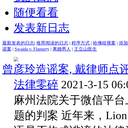
随便看看
发表新日志
最新发表的日志
|
推荐阅读的日志
|
程序方式
|
哈佛歧视案
|
添加
谣案
|
Swaida v. Flannery
|
离婚男人
|
王立山医生
曾彦玲造谣案, 戴律师点评, fro
法律零碎
2021-3-15 06:
麻州法院关于微信平台
题的判案 近年来，Lio