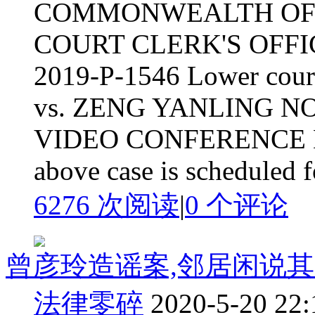
COMMONWEALTH OF 
COURT CLERK'S OFFICE
2019-P-1546 Lower cou
vs. ZENG YANLING 
VIDEO CONFERENCE Dea
above case is scheduled fo
6276 次阅读
|
0
个评论
曾彦玲造谣案,邻居闲说其人品 in 
法律零碎
2020-5-20 22: