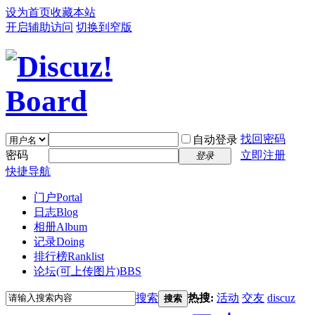
设为首页
收藏本站
开启辅助访问
切换到窄版
找回密码
自动登录
密码
立即注册
登录
快捷导航
门户
Portal
日志
Blog
相册
Album
记录
Doing
排行榜
Ranklist
论坛(可上传图片)
BBS
搜索
热搜:
活动
交友
discuz
搜索