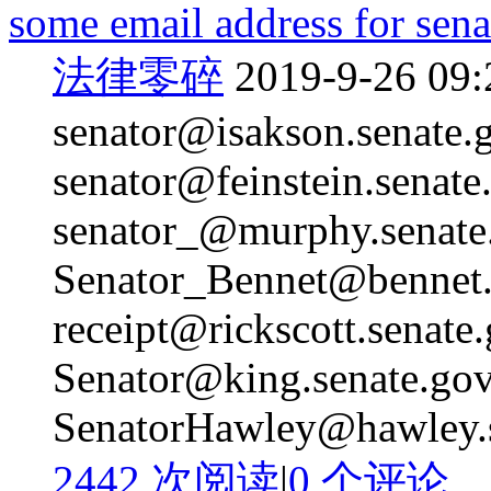
some email address for sena
法律零碎
2019-9-26 09:
senator@isakson.senate.
senator@feinstein.senate
senator_@murphy.senate
Senator_Bennet@bennet.
receipt@rickscott.senate
Senator@king.senate.gov
SenatorHawley@hawley.se
2442 次阅读
|
0
个评论