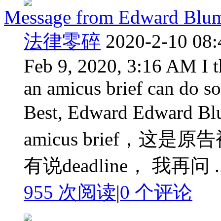
Message from Edward Blum 
法律零碎
2020-2-10 08:
Feb 9, 2020, 3:16 AM I t
an amicus brief can do so.
Best, Edward Edward
amicus brief，
有说deadline， 我再问 ..
955 次阅读
|
0
个评论