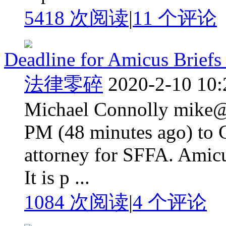
5418 次阅读
|
11
个评论
Deadline for Amicus Briefs
法律零碎
2020-2-10 10:
Michael Connolly mike
PM (48 minutes ago) to 
attorney for SFFA. Amicu
It is p ...
1084 次阅读
|
4
个评论