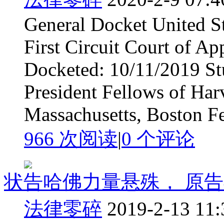
General Docket United St
First Circuit Court of A
Docketed: 10/11/2019 Stu
President Fellows of Har
Massachusetts, Boston Fee
966 次阅读
|
0
个评论
状告哈佛力量悬殊， 原告4 ami
法律零碎
2019-2-13 11: