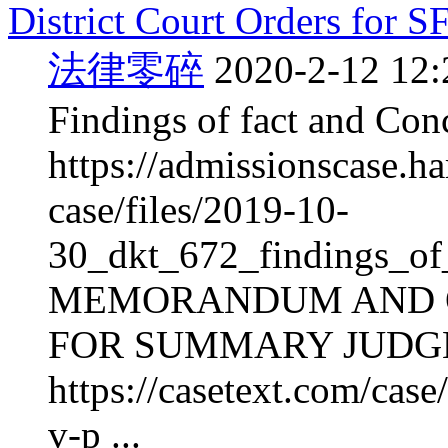
District Court Orders for SF
法律零碎
2020-2-12 12:
Findings of fact and Con
https://admissionscase.ha
case/files/2019-10-
30_dkt_672_findings_of
MEMORANDUM AND O
FOR SUMMARY JUD
https://casetext.com/case
v-p ...