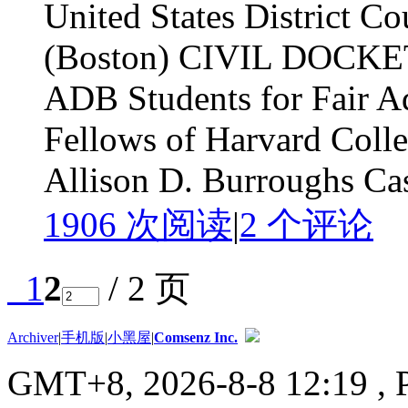
United States District Co
(Boston) CIVIL DOCKET
ADB Students for Fair Ad
Fellows of Harvard Colle
Allison D. Burroughs Cas
1906 次阅读
|
2
个评论
1
2
/ 2 页
Archiver
|
手机版
|
小黑屋
|
Comsenz Inc.
GMT+8, 2026-8-8 12:19
, 