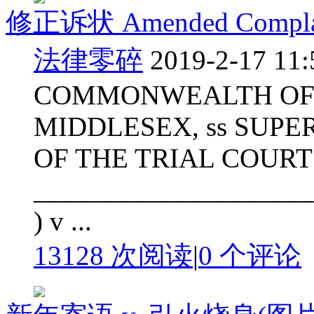
修正诉状 Amended Compla
法律零碎
2019-2-17 11:
COMMONWEALTH OF
MIDDLESEX, ss SUP
OF THE TRIAL COURT
______________________
) v ...
13128 次阅读
|
0
个评论