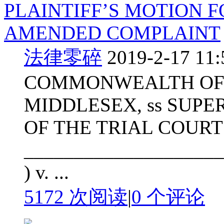
PLAINTIFF’S MOTION F
AMENDED COMPLAINT
法律零碎
2019-2-17 11:
COMMONWEALTH OF
MIDDLESEX, ss SUP
OF THE TRIAL COURT
______________________
) v. ...
5172 次阅读
|
0
个评论