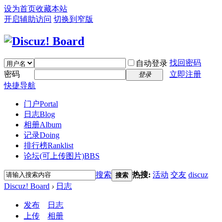
设为首页
收藏本站
开启辅助访问
切换到窄版
找回密码
自动登录
密码
立即注册
登录
快捷导航
门户
Portal
日志
Blog
相册
Album
记录
Doing
排行榜
Ranklist
论坛(可上传图片)
BBS
搜索
热搜:
活动
交友
discuz
搜索
Discuz! Board
›
日志
发布
日志
上传
相册