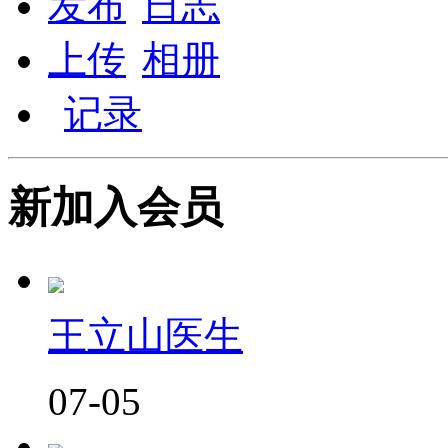
发布
日志
上传
相册
记录
新加入会员
王立山医生
07-05