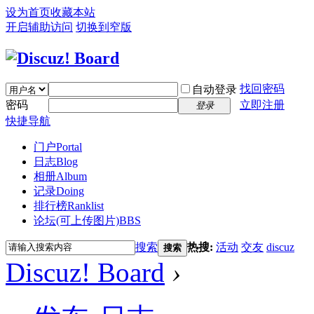
设为首页
收藏本站
开启辅助访问
切换到窄版
找回密码
自动登录
密码
立即注册
登录
快捷导航
门户
Portal
日志
Blog
相册
Album
记录
Doing
排行榜
Ranklist
论坛(可上传图片)
BBS
搜索
热搜:
活动
交友
discuz
搜索
Discuz! Board
›