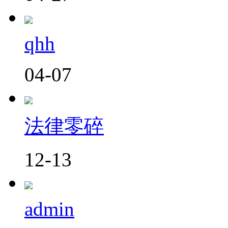
qhh
04-07
法律零碎
12-13
admin