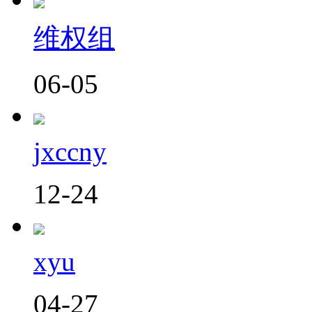
维权组
06-05
jxccny
12-24
xyu
04-27