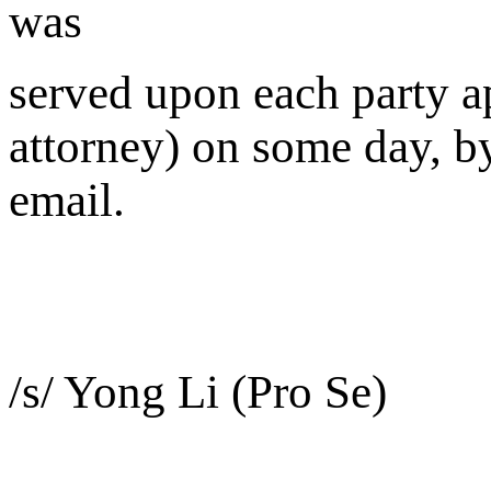
was
served upon each party a
attorney) on some day, by
email.
/s/ Yong Li (Pro Se)