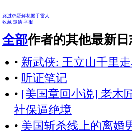
路过
鸡蛋
鲜花
握手
雷人
收藏
邀请
举报
全部
作者的其他最新日
•
新武侠: 王立山千里
•
听证笔记
•
[美国章回小说] 老
社保逼绝境
•
美国斩杀线上的离婚