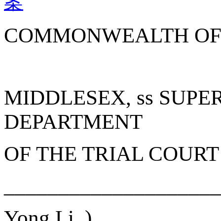
案
COMMONWEALTH OF
MIDDLESEX, ss
SUPE
DEPARTMENT
OF THE TRIAL COURT
____________________
Yong Li,
)