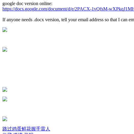
google doc version online:
https://docs.google.com/document/d/e/2PACX-1vQfsM-wX
If anyone needs .docx version, tell your email address so that I can em
路过
鸡蛋
鲜花
握手
雷人