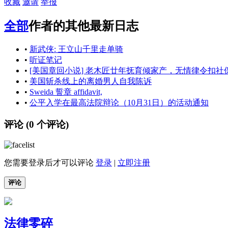
收藏
邀请
举报
全部
作者的其他最新日志
•
新武侠: 王立山千里走单骑
•
听证笔记
•
[美国章回小说] 老木匠廿年抚育倾家产，无情律令扣社
•
美国斩杀线上的离婚男人自我陈诉
•
Sweida 誓章 affidavit,
•
公平入学在最高法院辩论（10月31日）的活动通知
评论 (
0
个评论)
您需要登录后才可以评论
登录
|
立即注册
评论
法律零碎