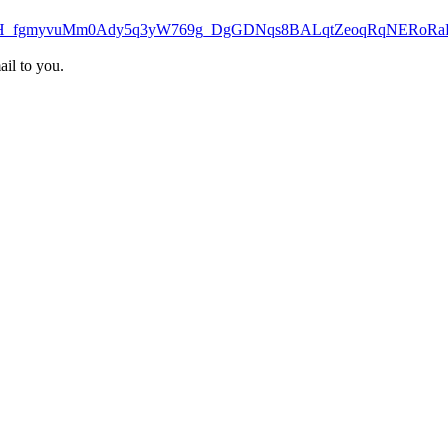
PkqJ1MH_fgmyvuMm0Ady5q3yW769g_DgGDNqs8BALqtZeoqRqNERoR
ail to you.